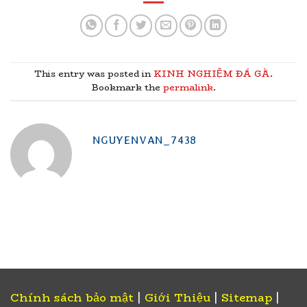
This entry was posted in
KINH NGHIỆM ĐÁ GÀ
.
Bookmark the
permalink
.
NGUYENVAN_7438
Chính sách bảo mật
|
Giới Thiệu
|
Sitemap
|