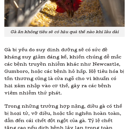
Gà ăn không tiêu sẽ có hậu quả thế nào khi lâu dài
Gà bị yếu do suy dinh dưỡng sẽ có sức đề
kháng suy giảm đáng kể, khiến chúng dễ mắc
các bệnh truyền nhiễm khác như Newcastle,
Gumboro, hoặc các bệnh hô hấp. Hệ tiêu hóa bị
tổn thương cũng là cửa ngõ cho vi khuẩn có
hại xâm nhập vào cơ thể, gây ra các bệnh
viêm nhiễm thứ phát.
Trong những trường hợp nặng, diều gà có thể
bị hoại tử, vỡ diều, hoặc tắc nghẽn hoàn toàn,
dẫn đến cái chết đột ngột của gà. Tỷ lệ chết
tăng cao nếu dịch bệnh lây lan trong toàn