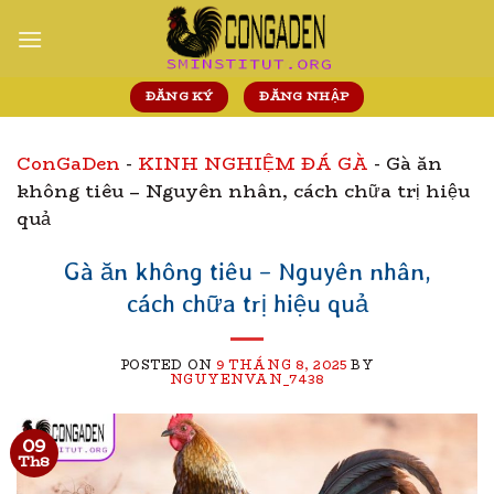
Skip
to
content
ĐĂNG KÝ
ĐĂNG NHẬP
ConGaDen
-
KINH NGHIỆM ĐÁ GÀ
-
Gà ăn
không tiêu – Nguyên nhân, cách chữa trị hiệu
quả
Gà ăn không tiêu – Nguyên nhân,
cách chữa trị hiệu quả
POSTED ON
9 THÁNG 8, 2025
BY
NGUYENVAN_7438
09
Th8