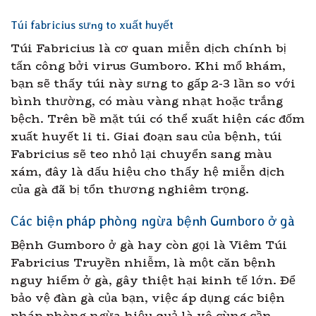
Túi fabricius sưng to xuất huyết
Túi Fabricius là cơ quan miễn dịch chính bị
tấn công bởi virus Gumboro. Khi mổ khám,
bạn sẽ thấy túi này sưng to gấp 2-3 lần so với
bình thường, có màu vàng nhạt hoặc trắng
bệch. Trên bề mặt túi có thể xuất hiện các đốm
xuất huyết li ti. Giai đoạn sau của bệnh, túi
Fabricius sẽ teo nhỏ lại chuyển sang màu
xám, đây là dấu hiệu cho thấy hệ miễn dịch
của gà đã bị tổn thương nghiêm trọng.
Các biện pháp phòng ngừa bệnh Gumboro ở gà
Bệnh Gumboro ở gà hay còn gọi là Viêm Túi
Fabricius Truyền nhiễm, là một căn bệnh
nguy hiểm ở gà, gây thiệt hại kinh tế lớn. Để
bảo vệ đàn gà của bạn, việc áp dụng các biện
pháp phòng ngừa hiệu quả là vô cùng cần