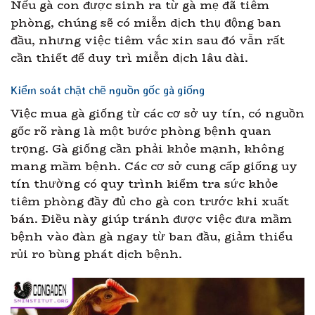
Nếu gà con được sinh ra từ gà mẹ đã tiêm
phòng, chúng sẽ có miễn dịch thụ động ban
đầu, nhưng việc tiêm vắc xin sau đó vẫn rất
cần thiết để duy trì miễn dịch lâu dài.
Kiểm soát chặt chẽ nguồn gốc gà giống
Việc mua gà giống từ các cơ sở uy tín, có nguồn
gốc rõ ràng là một bước phòng bệnh quan
trọng. Gà giống cần phải khỏe mạnh, không
mang mầm bệnh. Các cơ sở cung cấp giống uy
tín thường có quy trình kiểm tra sức khỏe
tiêm phòng đầy đủ cho gà con trước khi xuất
bán. Điều này giúp tránh được việc đưa mầm
bệnh vào đàn gà ngay từ ban đầu, giảm thiểu
rủi ro bùng phát dịch bệnh.