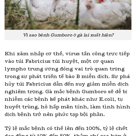
Vì sao bệnh Gumboro ở gà lại xuất hiện?
Khi xâm nhập cơ thể, virus tấn công trực tiếp
vào túi Fabricius túi huyệt, một cơ quan
lympho trung ương đóng vai trò quan trọng
trong sự phát triển tế bào B miễn dịch. Sự phá
hủy túi Fabricius dẫn đến suy giảm miễn dịch
nghiêm trọng. Gà mắc bệnh Gumboro sẽ dễ bị
nhiễm các bệnh kế phát khác như E.coli, tụ
huyết trùng, hô hấp mãn tính, làm tình hình
dịch bệnh trở nên phức tạp bội phần.
Tỷ lệ mắc bệnh có thể lên đến 100%, tỷ lệ chết
dao động từ 10% đến 50%, thậm chí cao hơn ở