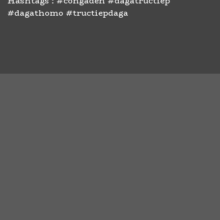
Hashtags : #congaden #dagatructiep
#dagathomo #tructiepdaga